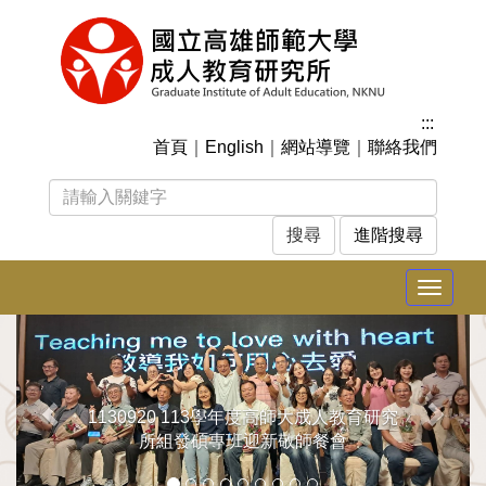
跳
到
主
要
內
:::
容
首頁
｜
English
｜
網站導覽
｜
聯絡我們
區
塊
進階搜尋
Toggle
navigat
上
下
一
一
張
張
1130920 113學年度高師大成人教育研究
所組發碩專班迎新敬師餐會