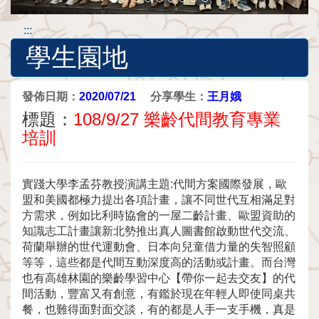
:::
學生園地
發佈日期：
2020/07/21
分享學生：
王月娥
標題：
108/9/27 樂齡代間教育專業
培訓
實踐大學李孟芬教授演講主題:代間方案國際發展，歐
盟和美國都極力提出各項計畫，讓不同世代互相滿足對
方需求，例如比利時協會的一屋二齡計畫、歐盟資助的
知識志工計畫讓新北勢推出真人圖書館啟動世代交流、
荷蘭舉辦的世代運動會、日本向兒童借力量的失智照顧
等等，這些都是代間互動深度高的活動或計畫。而台灣
也有高雄林園的樂齡學習中心【帶你一起去交友】的代
間活動，豐富又有創意，有鑑於現在年輕人即使同桌共
餐，也難得面對面交談，有的都是人手一支手機，真是