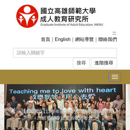
跳
到
主
要
內
:::
容
首頁
｜
English
｜
網站導覽
｜
聯絡我們
區
塊
進階搜尋
Toggle
navigat
上
下
一
一
張
張
1130920 113學年度高師大成人教育研究
所組發碩專班迎新敬師餐會