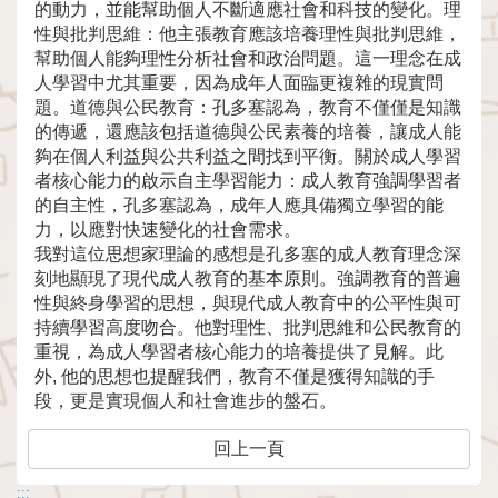
的動力，並能幫助個人不斷適應社會和科技的變化。理
性與批判思維：他主張教育應該培養理性與批判思維，
幫助個人能夠理性分析社會和政治問題。這一理念在成
人學習中尤其重要，因為成年人面臨更複雜的現實問
題。道德與公民教育：孔多塞認為，教育不僅僅是知識
的傳遞，還應該包括道德與公民素養的培養，讓成人能
夠在個人利益與公共利益之間找到平衡。關於成人學習
者核心能力的啟示自主學習能力：成人教育強調學習者
的自主性，孔多塞認為，成年人應具備獨立學習的能
力，以應對快速變化的社會需求。
我對這位思想家理論的感想是孔多塞的成人教育理念深
刻地顯現了現代成人教育的基本原則。強調教育的普遍
性與終身學習的思想，與現代成人教育中的公平性與可
持續學習高度吻合。他對理性、批判思維和公民教育的
重視，為成人學習者核心能力的培養提供了見解。此
外, 他的思想也提醒我們，教育不僅是獲得知識的手
段，更是實現個人和社會進步的盤石。
回上一頁
:::