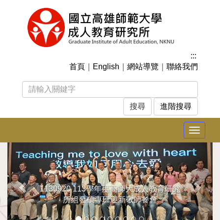
跳
到
主
要
內
:::
容
首頁
｜
English
｜
網站導覽
｜
聯絡我們
區
塊
進階搜尋
Toggle
navigat
上
下
一
一
張
張
1130920 113學年度高師大成人教育研究
所組發碩專班迎新敬師餐會