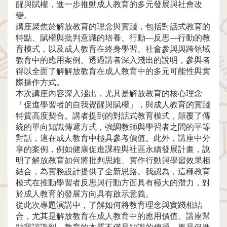
醒與賦權，進一步推動成人教育的多元發展與社會改
變。
講座聚焦於解放教育的理念與實踐，包括對話式教育的
特點、賦權與批判意識的培養、行動—反思—行動的教
育模式，以及成人教育在終身學習、社會參與與跨領域
教育中的應用案例。透過講者深入淺出的說明，參與者
得以全面了解解放教育在成人教育中的多元可能性與實
際操作方式。
本次講座內容深入淺出，尤其是解放教育的核心理念
「促進學習者的自我覺醒與賦權」，與成人教育的實踐
特質高度契合。講者提到的對話式教育模式，顛覆了傳
統的單向知識傳遞方式，強調教師與學習者之間的平等
對話，這在成人教育中極具參考價值。此外，講座中分
享的案例，例如健康促進課程與社區永續發展計畫，說
明了解放教育如何將批判思維、實作行動與學習效果相
結合，為實務設計提供了全新思路。我認為，這種教育
模式在推動學習者反思與行動方面具有極大的潛力，對
於成人教育的發展方向具有啟示意義。
從此次專題演講中，了解如何將教育理念與實踐相結
合，尤其是解放教育在成人教育中的應用價值。講座幫