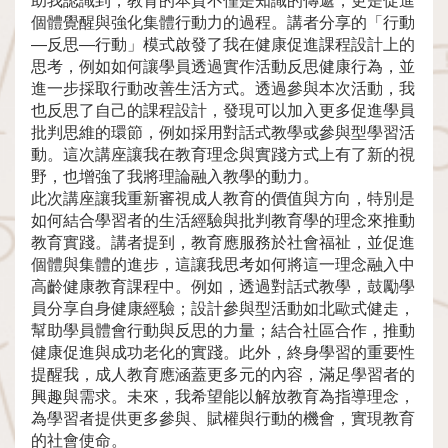
助我認識到，教育的本質不僅是知識的傳遞，更是促進
個體覺醒與強化集體行動力的過程。講者分享的「行動
—反思—行動」模式啟發了我在健康促進課程設計上的
思考，例如如何讓學員透過實作活動反思健康行為，並
進一步採取行動改善生活方式。透過參與本次活動，我
也反思了自己的課程設計，發現可以加入更多促進學員
批判思維的環節，例如採用對話式教學或參與型學習活
動。這次講座讓我在教育理念與實踐方式上有了新的視
野，也增強了我將理論融入教學的動力。
此次講座讓我重新審視成人教育的價值與方向，特別是
如何結合學習者的生活經驗與批判教育學的理念來推動
教育實踐。講者提到，教育應服務於社會福祉，並促進
個體與集體的進步，這讓我思考如何將這一理念融入中
高齡健康教育課程中。例如，透過對話式教學，鼓勵學
員分享自身健康經驗；設計參與型活動如北歐式健走，
幫助學員體會行動與反思的力量；結合社區合作，推動
健康促進與成功老化的實踐。此外，終身學習的重要性
提醒我，成人教育應涵蓋更多元的內容，滿足學習者的
興趣與需求。未來，我希望能以解放教育為指導理念，
為學習者提供更多參與、賦權與行動的機會，實現教育
的社會使命。