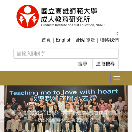
跳
到
主
要
內
:::
容
首頁
｜
English
｜
網站導覽
｜
聯絡我們
區
塊
進階搜尋
Toggle
navigat
上
下
一
一
張
張
1130920 113學年度高師大成人教育研究
所組發碩專班迎新敬師餐會