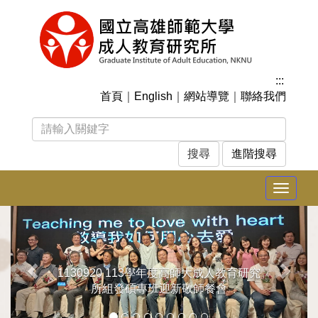
跳
到
主
要
內
:::
容
首頁
｜
English
｜
網站導覽
｜
聯絡我們
區
塊
進階搜尋
Toggle
navigat
上
下
一
一
張
張
1130920 113學年度高師大成人教育研究
所組發碩專班迎新敬師餐會