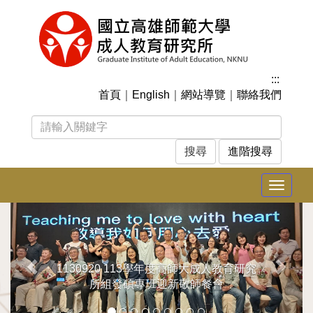
跳
到
主
要
內
:::
容
首頁
｜
English
｜
網站導覽
｜
聯絡我們
區
塊
進階搜尋
Toggle
navigat
上
下
一
一
張
張
1130920 113學年度高師大成人教育研究
所組發碩專班迎新敬師餐會