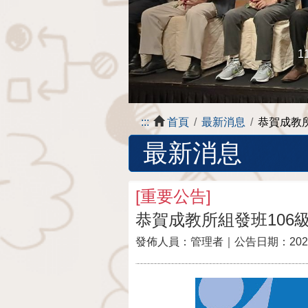
1
:::
首頁
最新消息
恭賀成教
最新消息
[
重要公告
]
恭賀成教所組發班106
發佈人員：
管理者
｜公告日期：
202