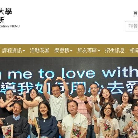
首
課程資訊
活動花絮
榮譽榜
所友專區
招生訊息
相