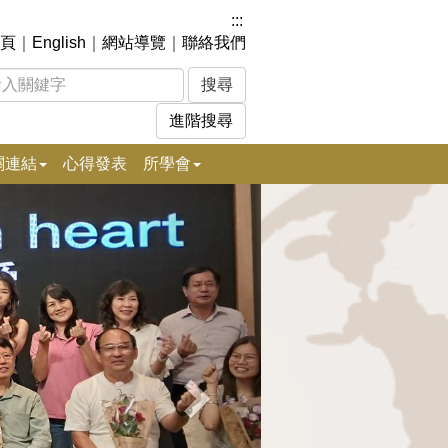
:::
頁
｜
English
｜
網站導覽
｜
聯絡我們
進階搜尋
關連結
心得發表
所學會
下
一
張