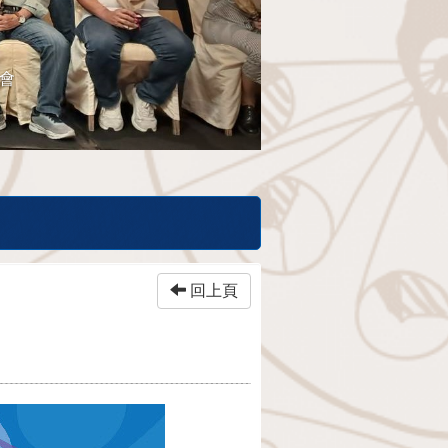
餐會
回上頁