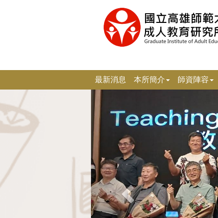
跳
到
主
要
內
容
區
塊
最新消息
本所簡介
師資陣容
上
一
張