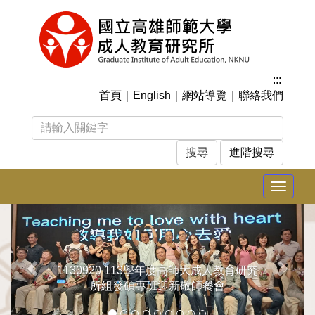
跳
到
主
要
內
:::
容
首頁
｜
English
｜
網站導覽
｜
聯絡我們
區
塊
進階搜尋
Toggle
navigat
上
下
一
一
張
張
1130920 113學年度高師大成人教育研究
所組發碩專班迎新敬師餐會