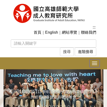
跳
到
主
要
內
:::
容
首頁
｜
English
｜
網站導覽
｜
聯絡我們
區
塊
進階搜尋
Toggle
navigat
上
下
一
一
張
張
1130920 113學年度高師大成人教育研究
所組發碩專班迎新敬師餐會