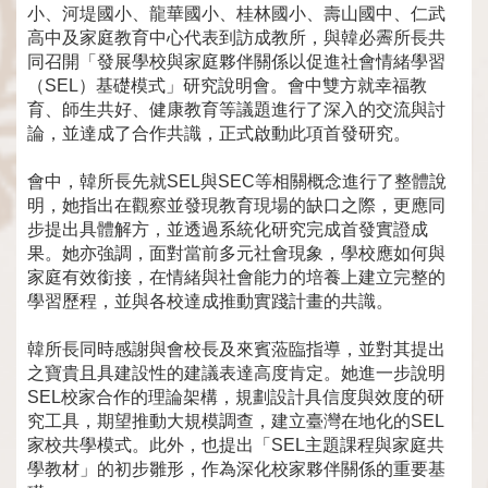
小、河堤國小、龍華國小、桂林國小、壽山國中、仁武
高中及家庭教育中心代表到訪成教所，與韓必霽所長共
同召開「發展學校與家庭夥伴關係以促進社會情緒學習
（SEL）基礎模式」研究說明會。會中雙方就幸福教
育、師生共好、健康教育等議題進行了深入的交流與討
論，並達成了合作共識，正式啟動此項首發研究。
會中，韓所長先就SEL與SEC等相關概念進行了整體說
明，她指出在觀察並發現教育現場的缺口之際，更應同
步提出具體解方，並透過系統化研究完成首發實證成
果。她亦強調，面對當前多元社會現象，學校應如何與
家庭有效銜接，在情緒與社會能力的培養上建立完整的
學習歷程，並與各校達成推動實踐計畫的共識。
韓所長同時感謝與會校長及來賓蒞臨指導，並對其提出
之寶貴且具建設性的建議表達高度肯定。她進一步說明
SEL校家合作的理論架構，規劃設計具信度與效度的研
究工具，期望推動大規模調查，建立臺灣在地化的SEL
家校共學模式。此外，也提出「SEL主題課程與家庭共
學教材」的初步雛形，作為深化校家夥伴關係的重要基