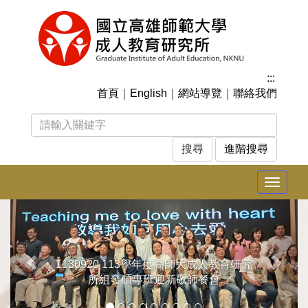
跳
到
主
要
內
:::
容
首頁
｜
English
｜
網站導覽
｜
聯絡我們
區
塊
進階搜尋
Toggle
navigat
上
下
一
一
張
張
1130920 113學年度高師大成人教育研究
所組發碩專班迎新敬師餐會