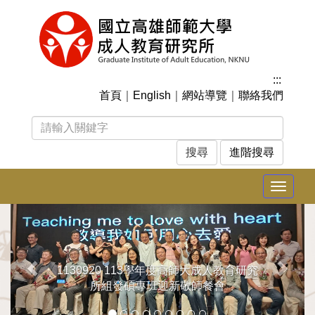
跳
到
主
要
內
:::
容
首頁
｜
English
｜
網站導覽
｜
聯絡我們
區
塊
進階搜尋
Toggle
navigat
上
下
一
一
張
張
1130920 113學年度高師大成人教育研究
所組發碩專班迎新敬師餐會