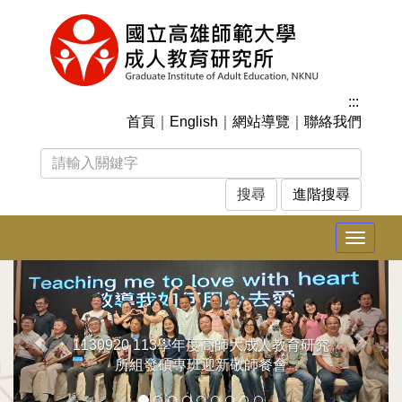
跳
到
主
要
內
:::
容
首頁
｜
English
｜
網站導覽
｜
聯絡我們
區
塊
進階搜尋
Toggle
navigat
上
下
一
一
張
張
1130920 113學年度高師大成人教育研究
所組發碩專班迎新敬師餐會