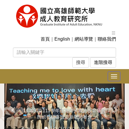
跳
到
主
要
內
:::
容
首頁
｜
English
｜
網站導覽
｜
聯絡我們
區
塊
進階搜尋
Toggle
navigat
上
下
一
一
張
張
1130920 113學年度高師大成人教育研究
所組發碩專班迎新敬師餐會