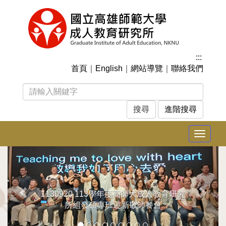
跳
到
主
要
內
:::
容
首頁
｜
English
｜
網站導覽
｜
聯絡我們
區
塊
進階搜尋
Toggle
navigat
上
下
一
一
張
張
1130920 113學年度高師大成人教育研究
所組發碩專班迎新敬師餐會