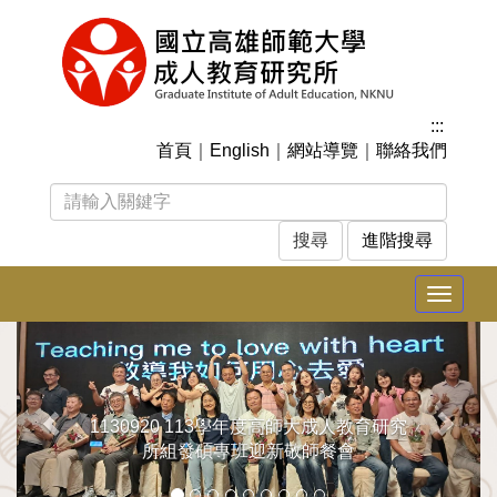
跳
到
主
要
內
:::
容
首頁
｜
English
｜
網站導覽
｜
聯絡我們
區
塊
進階搜尋
Toggle
navigat
上
下
一
一
張
張
1130920 113學年度高師大成人教育研究
所組發碩專班迎新敬師餐會