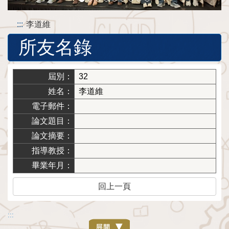
:::
李道維
所友名錄
屆別：
32
姓名：
李道維
電子郵件：
論文題目：
論文摘要：
指導教授：
畢業年月：
回上一頁
:::