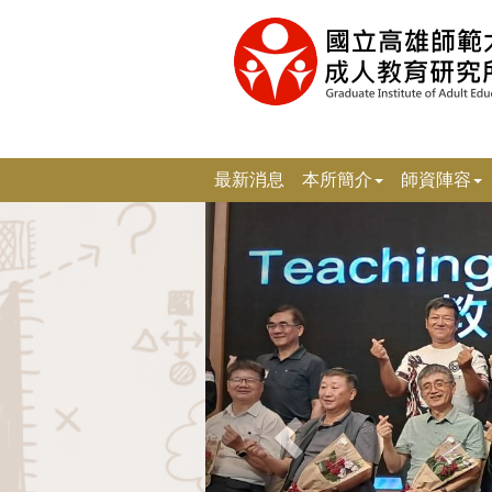
跳
到
主
要
內
容
區
塊
最新消息
本所簡介
師資陣容
上
一
張