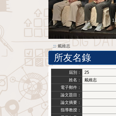
1
:::
戴維志
所友名錄
屆別：
25
姓名：
戴維志
電子郵件：
論文題目：
論文摘要：
指導教授：