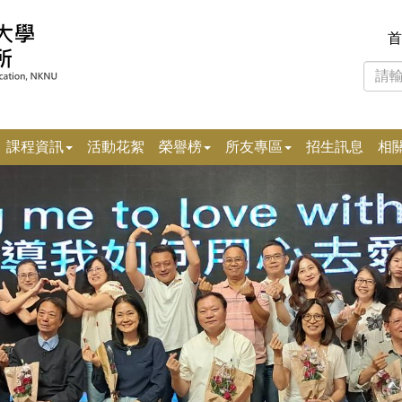
首
課程資訊
活動花絮
榮譽榜
所友專區
招生訊息
相