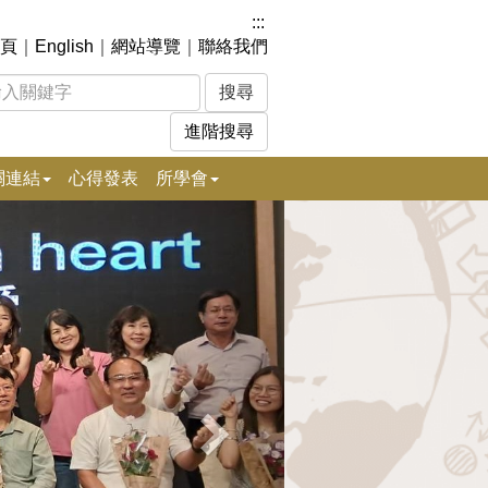
:::
頁
｜
English
｜
網站導覽
｜
聯絡我們
進階搜尋
關連結
心得發表
所學會
下
一
張