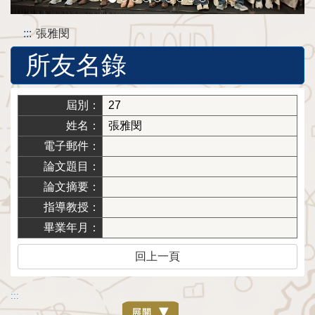
:::
張雅閔
所友名錄
屆別：
27
姓名：
張雅閔
電子郵件：
論文題目：
論文摘要：
指導教授：
畢業年月：
回上一頁
:::