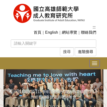
跳
到
主
要
內
:::
容
首頁
｜
English
｜
網站導覽
｜
聯絡我們
區
塊
進階搜尋
Toggle
navigat
上
下
一
一
張
張
1130920 113學年度高師大成人教育研究
所組發碩專班迎新敬師餐會