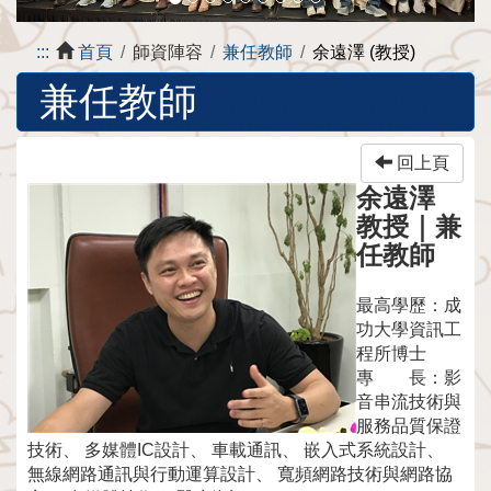
:::
首頁
師資陣容
兼任教師
余遠澤 (教授)
兼任教師
回上頁
余遠澤
教授
｜
兼
任教師
最高學歷：
成
功大學資訊工
程所博士
專 長：
影
音串流技術與
服務品質保證
技術、 多媒體IC設計、 車載通訊、 嵌入式系統設計、
無線網路通訊與行動運算設計、 寬頻網路技術與網路協