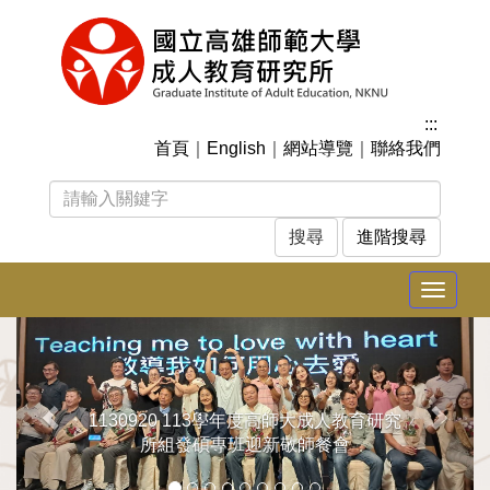
跳
到
主
要
內
:::
容
首頁
｜
English
｜
網站導覽
｜
聯絡我們
區
塊
進階搜尋
Toggle
navigat
上
下
一
一
張
張
1130920 113學年度高師大成人教育研究
所組發碩專班迎新敬師餐會