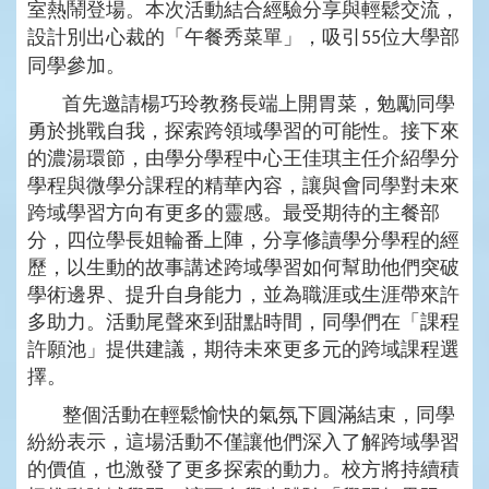
室熱鬧登場。
本次活動結合經驗分享與輕鬆交流，
設計別出心裁的「午餐秀菜單」，吸引
位大學部
55
同學參加
。
首先邀請楊巧玲教務長端上開胃菜，
勉勵同學
勇於挑戰自我，探索跨領域學習的可能性。接下來
的
濃湯環節，由學分學程中心王佳琪主任
介紹學分
學程與微學分課程的精華內容
，讓與會同學
對未來
跨域學習方向有更多的靈感
。
最受期待的主餐部
分
，四位學長姐輪番上陣，分享修讀學分學程的經
歷，以生動的故事講述跨域學習如何幫助他們突破
學術邊界、提升自身能力，
並為職涯或生涯帶來許
多助力。活動尾聲來到甜點時間，同學們在「課程
許願池」提供建議，期待未來更多元的跨域課程選
擇。
整個活動在輕鬆愉快的氣氛下圓滿結束，同學
紛紛表示，這場活動不僅讓他們深入了解跨域學習
的價值，也激發了更多探索的動力。校方將持續積