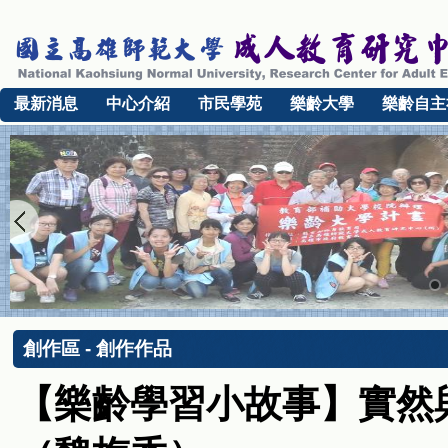
最新消息
中心介紹
市民學苑
樂齡大學
樂齡自主
創作區 - 創作作品
【樂齡學習小故事】實然