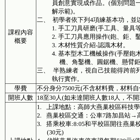
員創意實現成作品。
(
個別問題
解示範
)
。
二、
初學者依下列
4
項練基本功，並
1.
手工刀具研磨
(
手工具、量具
課程內容
2.
手工刀具應用操作
(
鉋、鉅、
概要
3.
木材性質介紹
-
認識木材。
4.
基本型木工機械操作
(
手壓鉋
機、角鑿機、圓鋸機、懸臂
三、
半熟練者，視自己技能得跨前
執行實作。
學費
不分身分
7500
元
(
不含材料費，材料自
開班人數
18
至
30
人
(
如未達開班人數
18
人，不開
1.
上課地點：高師大燕巢校區科技學
2.
燕巢校區交通：公車
7
路加昌站→
3.
搭乘校車
:8:05
和平校區開往燕巢
(30
元
)