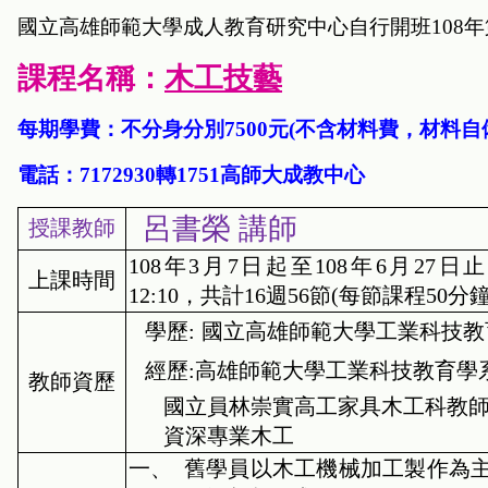
國立高雄師範大學成人教育研究中心自行開班
108
年
課程名稱：
木工技藝
每期學費：不分身分別
7500
元
(
不含材料費，材料自
電話：
7172930
轉
1751
高師大成教中心
呂書榮 講師
授課教師
108
年
3
月
7
日起至
108
年
6
月
27
日
上課時間
12:10
，共計
16
週
56
節
(
每節課程
50
分
學歷
:
國立高雄師範大學工業科技教
經歷
:
高雄師範大學工業科技教育學
教師資歷
國立員林崇實高工家具木工科教
資深專業木工
一、
舊學員以木工機械加工製作為