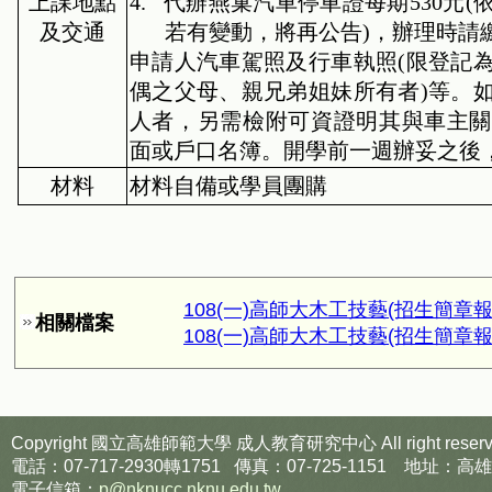
上課地點
4.
代辦燕巢汽車停車證每期
530
元
(
及交通
若有變動，將再公告
)
，辦理時請
申請人汽車駕照及行車執照
(
限登記
偶之父母、親兄弟姐妹所有者
)
等。
人者，另需檢附可資證明其與車主關
面或戶口名簿。開學前一週辦妥之後
材料
材料自備或學員團購
108(一)高師大木工技藝(招生簡章報名表)1
相關檔案
108(一)高師大木工技藝(招生簡章報名表)1
Copyright 國立高雄師範大學
成人教育研究中心
All right reser
電話：07-717-2930轉1751 傳真：07-725-1151
電子信箱：
p@nknucc.nknu.edu.tw