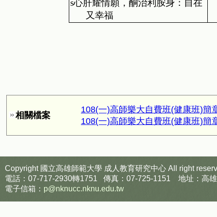
s
心肝耀情願，酮治利胺身：自在
又幸福
108(一)高師樂大自費班(健康班)簡章報名
相關檔案
108(一)高師樂大自費班(健康班)簡章報名表
Copyright 國立高雄師範大學
成人教育研究中心
All right reser
電話：07-717-2930轉1751 傳真：07-725-1151
電子信箱：
p@nknucc.nknu.edu.tw