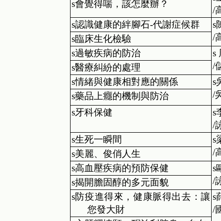
s
會覺得喘，該怎麼辦？
/
s
認識健康的絆腳石
-
代謝症候群
s
/
s
臨床生化檢驗
s
過敏疾病的防治
s
/
s
醫療糾紛的處理
s
情緒與健康相對應的關係
s
/
s
藥品上癮的機制與防治
s
牙科保健
s
/
s
生死一瞬間
s
/
s
美麗、俊俏人生
s
高血壓疾病的預防保健
s
/
s
揭開膽固醇的多元面貌
s
防疫進得來，健康脈得出去：讓
s
您發大財
/