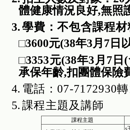
體健康情況良好
,
無照
3.
學費：不包含課程材
□
3600
元
(38
年
3
月
7
日
□
3353
元
(38
年
3
月
7
日
(
承保年齡
,
扣團體保險
4.
電話：
07-7172930
轉
5.
課程主題及講師
課程主題
s