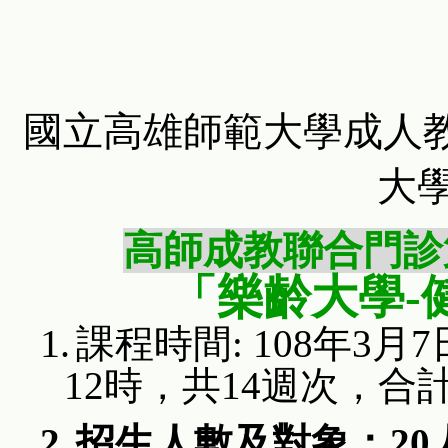
國立高雄師範大學成人
大
高師成教聯合門診
「樂齡大學
-
1.
課程時間
: 108
年
3
月
7
12
時，共
14
週次，合
2.
招生人數及對象：
20