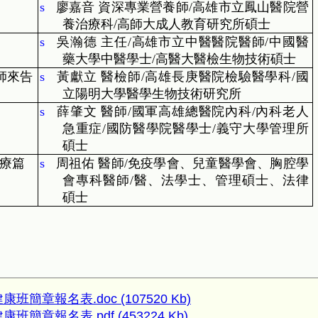
s
廖嘉音 資深專業營養師
/
高雄市立鳳山醫院營
養治療科
/
高師大成人教育研究所碩士
s
吳瀚德 主任
/
高雄市立中醫醫院醫師
/
中國醫
藥大學中醫學士
/
高醫大醫檢生物技術碩士
師來告
s
黃獻立 醫檢師
/
高雄長庚醫院檢驗醫學科
/
國
立陽明大學醫學生物技術研究所
s
薛肇文 醫師
/
國軍高雄總醫院內科
/
內科老人
急重症
/
國防醫學院醫學士
/
義守大學管理所
碩士
療篇
s
周祖佑 醫師
/
免疫學會、兒童醫學會、胸腔學
會專科醫師
/
醫、法學士、管理碩士、法律
碩士
康班簡章報名表.doc (107520 Kb)
康班簡章報名表.pdf (453224 Kb)