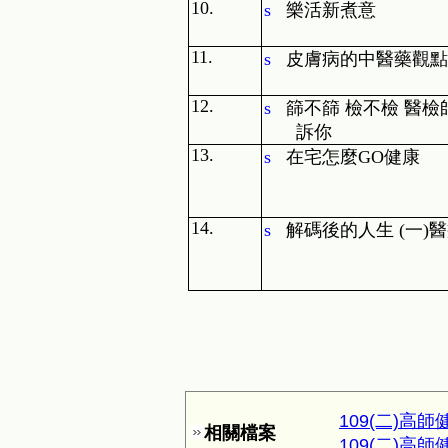
10.
s
樂活新煮意
11.
s
皮膚病的中醫藥觀點
12.
s
篩不篩 檢不檢 醫檢
訴你
13.
s
在宅怎麼
GO
健康
14.
s
解碼後的人生
(
一
)
醫
109(二)高師健
相關檔案
109(二)高師健