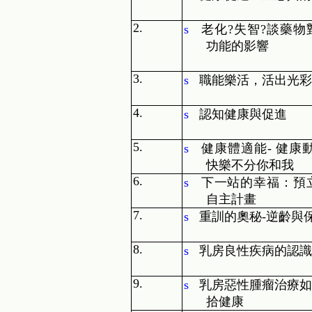
2.
s
老化
?
失智
?
談藥物
功能的影響
3.
s
職能樂活，活出光彩
4.
s
認知健康與促進
5.
s
健康體適能
-
健康
快樂不分你和我
6.
s
下一站的幸福：預
自主計畫
7.
s
重訓的奧秘
-
逆齡與
8.
s
乳房良性疾病的認識
9.
s
乳房惡性腫瘤治療如
拾健康