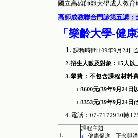
國立高雄師範大學成人教育
高師成教聯合門診第五講：
「樂齡大學
-
健康
1.
課程時間
:109
年
9
月
24
日
2.
招生人數及對象：
15
人以
3.
學費：不包含課程材料
□
3600
元
(39
年
9
月
24
日
□
3353
元
(39
年
9
月
24
日
(
4.
電話：
07-7172930
轉
17
課程主題
1.
s
健康促進：正念與溝