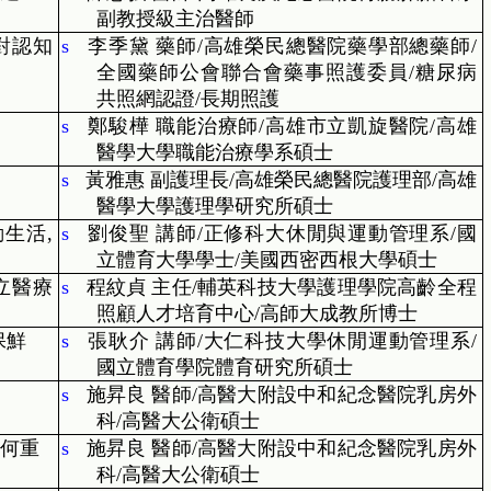
副教授級主治醫師
對認知
s
李季黛 藥師
/
高雄榮民總醫院藥學部總藥師
/
全國藥師公會聯合會藥事照護委員
/
糖尿病
共照網認證
/
長期照護
s
鄭駿樺 職能治療師
/
高雄市立凱旋醫院
/
高雄
醫學大學職能治療學系碩士
s
黃雅惠 副護理長
/
高雄榮民總醫院護理部
/
高雄
醫學大學護理學研究所碩士
動生活
,
s
劉俊聖 講師
/
正修科大休閒與運動管理系
/
國
立體育大學學士
/
美國西密西根大學碩士
立醫療
s
程紋貞 主任
/
輔英科技大學護理學院高齡全程
照顧人才培育中心
/
高師大成教所博士
保鮮
s
張耿介 講師
/
大仁科技大學休閒運動管理系
/
國立體育學院體育研究所碩士
s
施昇良 醫師
/
高醫大附設中和紀念醫院乳房外
科
/
高醫大公衛碩士
何重
s
施昇良 醫師
/
高醫大附設中和紀念醫院乳房外
科
/
高醫大公衛碩士