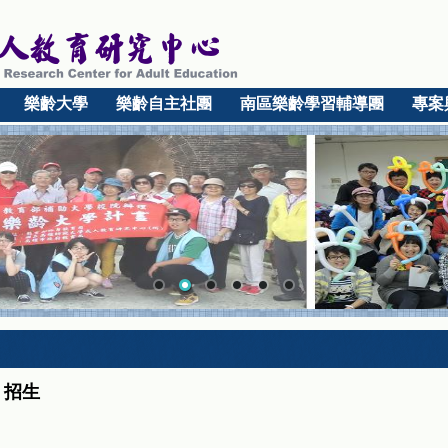
樂齡大學
樂齡自主社團
南區樂齡學習輔導團
專案
」招生