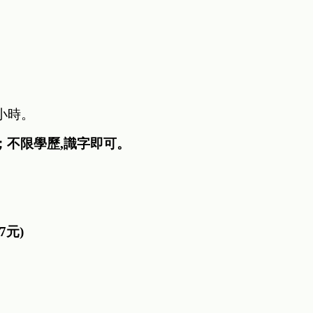
小時。
；不限學歷
,
識字即可。
7
元
)