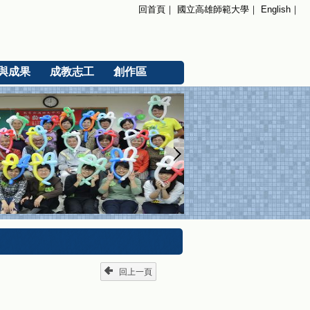
回首頁
｜
國立高雄師範大學
｜
English
｜
與成果
成教志工
創作區
回上一頁