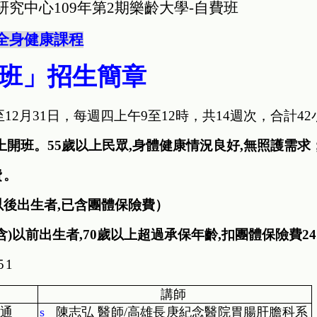
研究中心
109
年第
2
期樂齡大學
-
自費班
全身健康課程
班」招生簡章
至
12
月
31
日，每週四上午
9
至
12
時，共
14
週次，合計
42
上開班。
55
歲以上民眾
,
身體健康情況良好
,
無照護需求
費。
以後出生者
,
已含團體保險費）
含
)
以前出生者
,70
歲以上超過承保年齡
,
扣團體保險費
24
51
講師
通
s
陳志弘 醫師
/
高雄長庚紀念醫院胃腸肝膽科系