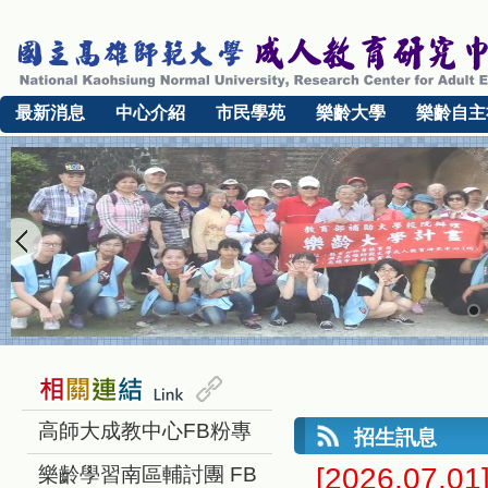
最新消息
中心介紹
市民學苑
樂齡大學
樂齡自主
高師大成教中心FB粉專
招生訊息
[2026.07.01
樂齡學習南區輔討團 FB