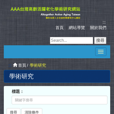
跳
到
主
要
:::
內
首頁
｜
網站導覽
｜
關於我們
容
區
塊
Toggle
navigat
:::
首頁
學術研究
學術研究
標題：