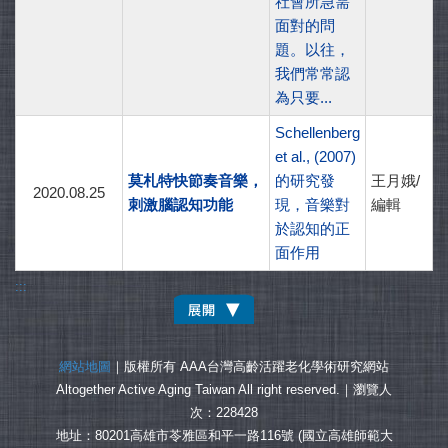
社會所急需
面對的問
題。以往，
我們常常認
為只要...
Schellenberg
et al., (2007)
莫札特快節奏音樂，
的研究發
王月娥/
2020.08.25
刺激腦認知功能
現，音樂對
編輯
於認知的正
面作用
:::
網站地圖
｜版權所有 AAA台灣高齡活躍老化學術研究網站
Altogether Active Aging Taiwan All right reserved.｜
瀏覽人
次：228428
地址：80201高雄市苓雅區和平一路116號 (國立高雄師範大