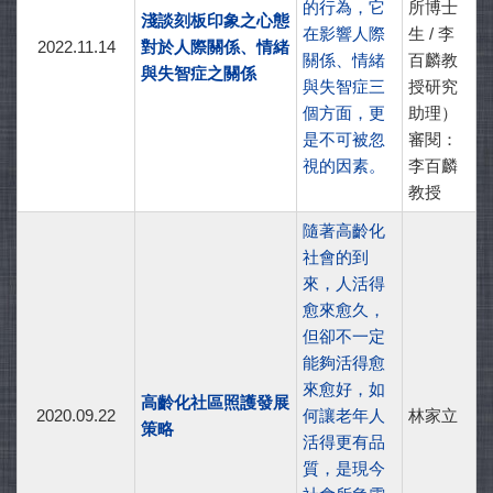
的行為，它
所博士
淺談刻板印象之心態
在影響人際
生 / 李
2022.11.14
對於人際關係、情緒
關係、情緒
百麟教
與失智症之關係
與失智症三
授研究
個方面，更
助理）
是不可被忽
審閱：
視的因素。
李百麟
教授
隨著高齡化
社會的到
來，人活得
愈來愈久，
但卻不一定
能夠活得愈
來愈好，如
高齡化社區照護發展
2020.09.22
何讓老年人
林家立
策略
活得更有品
質，是現今