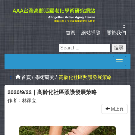
跳
到
主
要
:::
內
首頁
｜
網站導覽
｜
關於我們
容
區
塊
Toggle
navigat
:::
首頁
學術研究
高齡化社區照護發展策略
2020/9/22｜高齡化社區照護發展策略
作者：
林家立
回上頁