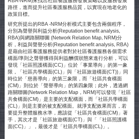
RBA-NRM)來找出社區養護服務發展策略以及服務發展
路徑，進而提升社區養護服務品質，以實現在地老化的
政策目標。
研究所提出的RBA -NRM分析模式主要包含兩個程序，
分別為聲譽與利益分析(Reputation benefit analysis,
RBA)與網路關聯圖 (Network Relation Map, NRM)分
析，利益與聲譽分析(Reputation benefit analysis, RBA)
是藉由社區養護服務提供者對於社區養護服務各個需求
構面/準則之聲譽獲得與利益酬償狀態來進行分析，可以
發現「社區照護構面(CC)」位於「事業導向」的第一象
限，「社區共學構面(CL)」與「社區旅遊構面(CT))」同
時位於「慈善導向」的第三象限，而「社區共食構面
(CM)」則位於「聲譽導向」的第四象限；此外，透過網
路關聯圖(Network Relation Map，NRM)可以發現「社區
共食構面(CM)」是主要的支配構面，而「社區共學構面
(CL)」則是主要的被支配構面。就淨支配效果而言，若
要提升整體服務水準，應該從「社區共食構面(CM)」著
手，其次才是「社區旅遊構面(CT)」與「「社區照護構
面(CC)」」，最後才是「社區共學構面(CL)」。