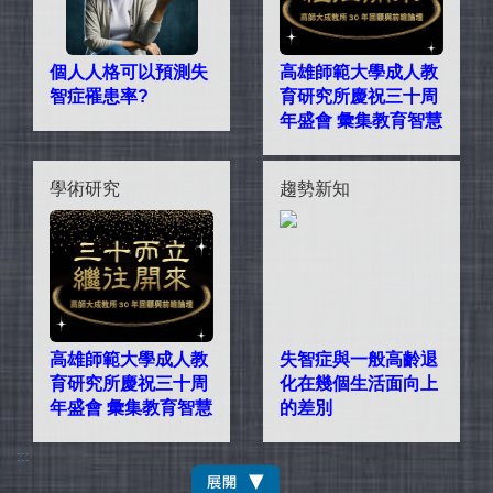
個人人格可以預測失
高雄師範大學成人教
智症罹患率?
育研究所慶祝三十周
年盛會 彙集教育智慧
學術研究
趨勢新知
高雄師範大學成人教
失智症與一般高齡退
育研究所慶祝三十周
化在幾個生活面向上
年盛會 彙集教育智慧
的差別
:::