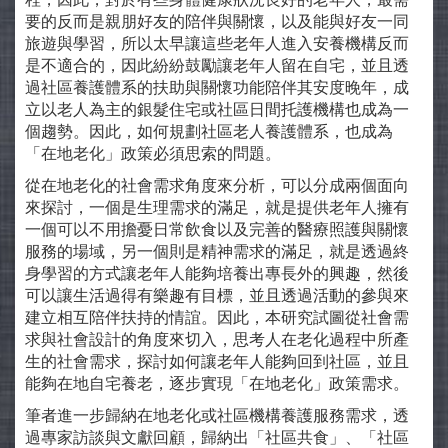
要的反而是親朋好友的陪伴與關懷，以及能與好友一同
旅遊與學習，所以太早讓這些老年人進入安養機構反而
是不適合的，因此紛紛鼓勵讓老年人留在自宅，並且透
過社區養護體系的扶助與關懷功能陪伴其安度晚年，成
立以老人為主的銀髮住宅或社區日間托護機構也成為一
個趨勢。因此，如何規劃社區老人養護體系，也成為
「在地老化」政策必須思索的問題。
從在地老化的社會需求角度來分析，可以分成兩個面向
來探討，一個是生理需求的滿足，就是提供老年人擁有
一個可以不用擔憂日常飲食以及完善的醫療照護與關懷
服務的場域，另一個則是精神需求的滿足，就是透過終
身學習的方式讓老年人能夠培養出專長外的興趣，然後
可以讓生活過得有樂趣有目標，並且透過活動的參與來
建立相互陪伴扶持的情誼。因此，本研究試圖從社會需
求與社會設計的角度來切入，思考人在老化過程中所產
生的社會需求，探討如何讓老年人能夠回到社區，並且
能夠在地自宅養老，逐步實現「在地老化」政策需求。
筆者進一步歸納在地老化或社區機構養護服務需求，透
過專家訪談與文獻回顧，歸納出「社區共食」、「社區