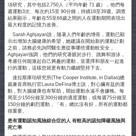
項研究，其中包括2,750人（平均年齡 71 歲），他們每
週運動3次、每次約15至 90分鐘，持續18至39週。調查
結果顯示，年齡在55至68歲之間的人在運動期間表現出
最大程度的記憶力改善。
Sarah Aghjayan說，隨著人們年齡的增長，運動已顯
示出增加大腦健康的希望，她建議在開始新的運動計劃
之前，請務必先詢問醫生應從事哪些運動較安全，
Aghjayan強調，他們的研究著眼於步行、跳舞和游泳，
考慮任何能激起自己興趣的運動，並選擇和朋友一起進
行的運動，這樣您就更有動力繼續堅持下去。
達拉斯庫珀研究所(The Cooper Institute, in Dallas)總
裁兼首席執行官Laura DeFina博士說，對心臟有益的運
動，對大腦健康也有幫助，開始運動永遠不會嫌晚。每
周至少150分鐘至300分鐘的適度運動，或每週75分鐘至
150分鐘的劇烈運動，「有」總比沒有好，所有的運動都
很重要。
患有運動認知風險綜合症的人
有較高的認知障礙風險與
死亡率