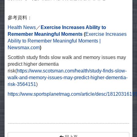
參考資料：
Health News
／
Exercise Increases Ability to
Remember Meaningful Moments
(
Exercise Increases
Ability to Remember Meaningful Moments |
Newsmax.com
)
Scottish study finds slow walk and memory issues may
predict higher dementia
risk(
https://www.scotsman.com/health/study-finds-slow-
walk-and-memory-issues-may-predict-higher-dementia-
risk-3564151
)
https://www.sportsplanetmag.com/article/desc/181203161