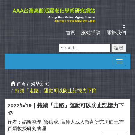
跳
到
主
要
:::
內
首頁
｜
網站導覽
｜
關於我們
容
區
塊
Toggle
navigat
:::
首頁
趨勢新知
持續「走路」運動可以防止記憶力下降
2022/5/19｜持續「走路」運動可以防止記憶力下
降
作者：
編輯整理: 魯信成. 高師大成人教育研究所碩士/李
百麟教授研究助理