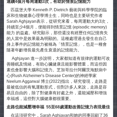
連續
4
個月每周運動
3
次，有助於情景記憶能力
匹茲堡大學 Kenneth P. Dietrich 藝術與科學學院的臨
床和生物健康心理學博士生，同時也是主要研究作者
Sarah Aghjayan表示，從研究來看，每周運動大約3次，
持續至少4個月，便能得到情景記憶 (episodic memory)
能力 的益處。研究顯示，那些還沒有經歷任何記憶喪失
的人當中是效果最為明顯的。這種處理過去發生在自己
身上事件的記憶能力被稱為「情景記憶」，也是一種會
隨著年齡增長最先產生衰退的記憶能力。
Aghjayan 進一步說明，大家都知道有規律的運動可改
善睡眠及情緒，有助心臟健康且能影響體重，而這些因
素也會影響大腦和記憶力。芝加哥拉什阿爾茨海默病中
心(Rush Alzheimer's Disease Center)的神經學家
Neelum Aggarwal 博士(2022)指出，研究發現，走路是
最被低估的有氧運動形式，但對許多人來說，走路是容
易且自由的，除了對健康有好處之外，還能減壓和增強
幸福感，這些對大腦健康都很重要。
走路也能減壓增幸福
55
至
68
歲運動改善記憶力表現最佳
在這項研究中，Sarah Aghjayan和她的同事回顧了36