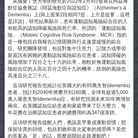
英國愛丁堡大學的研究於2022年2月9日發表在阿茲海
默症協會雜誌《阿茲海默症與認知症》（Alzheimer's &
Dementia）上(與上面第2段相同?是，上方是提要，這裡
是詳說)，研究結果顯示，患有運動認知風險綜合症的人
有較高的認知障礙風險與死亡率。所謂的「運動認知風
險」（Motoric Cognitive Risk Syndrome，MCR）指的
是一種包括自我報告記憶困難與行走速度緩慢的綜合
症。研究團隊發現，包括對集中注意力、記憶力或學習
新資訊有困難的運動認知風險綜合症患者，認知障礙的
風險增加了百分之七十六的比率，相較於無運動認知風
險綜合症的人高出百分之四十九的機率，跌倒的風險也
高達百分之三十八。
這項研究報告也統計出英國大約有85萬失智(dementia)
患者，預計到2040年將攀升到160萬，全球有超過5,000
萬人罹患失智(dementia)症，有研究預測未來30年將增加
兩倍。在英國認知症給患者和家庭帶來了巨大壓力，每
年花費在治療認知症患者的總費用約為347億英鎊。
這項研究報告提醒人們，應該及早養成運動習慣；想
保留珍貴的回憶，包括初吻和首次駕車的感受嗎？若您
的答案為「是」的話，那麼就開始走路運動吧！