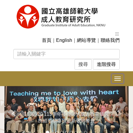
跳
到
主
要
內
:::
容
首頁
｜
English
｜
網站導覽
｜
聯絡我們
區
塊
進階搜尋
Toggle
navigat
上
下
一
一
張
張
1130920 113學年度高師大成人教育研究
所組發碩專班迎新敬師餐會