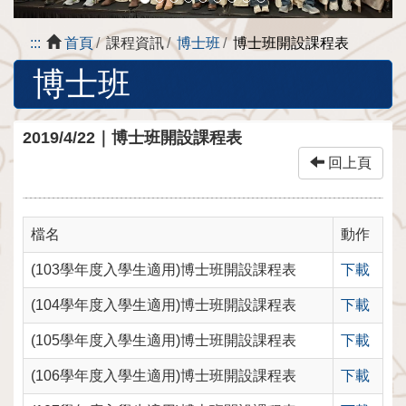
:::
首頁
課程資訊
博士班
博士班開設課程表
博士班
2019/4/22｜博士班開設課程表
回上頁
檔名
動作
(103學年度入學生適用)博士班開設課程表
下載
(104學年度入學生適用)博士班開設課程表
下載
(105學年度入學生適用)博士班開設課程表
下載
(106學年度入學生適用)博士班開設課程表
下載