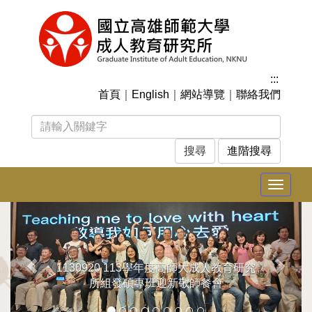
跳
到
主
要
內
:::
容
首頁
｜
English
｜
網站導覽
｜
聯絡我們
區
塊
進階搜尋
Toggle
navigat
上
下
一
一
張
張
1130920 113學年度高師大成人教育研究
所組發碩專班迎新敬師餐會