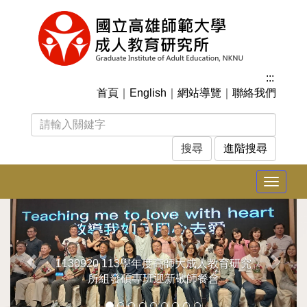
跳
到
主
要
內
:::
容
首頁
｜
English
｜
網站導覽
｜
聯絡我們
區
塊
進階搜尋
Toggle
navigat
上
下
一
一
張
張
1130920 113學年度高師大成人教育研究
所組發碩專班迎新敬師餐會