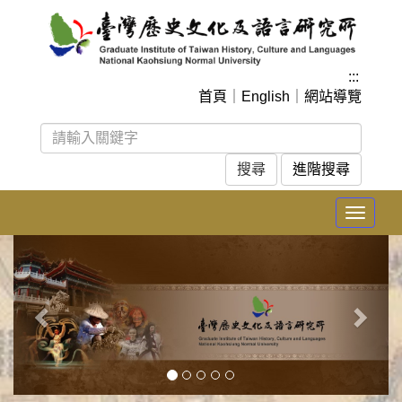
跳
到
主
要
:::
內
首頁
｜
English
｜
網站導覽
容
區
塊
進階搜尋
Toggle
navigat
上
下
一
一
張
張