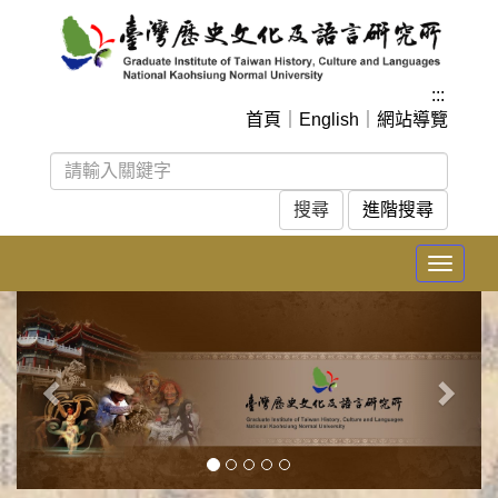
跳
到
主
要
:::
內
首頁
｜
English
｜
網站導覽
容
區
塊
進階搜尋
Toggle
navigat
上
下
一
一
張
張