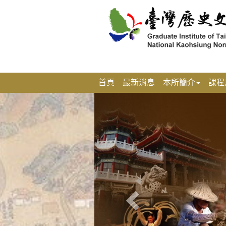
跳
到
主
要
內
容
區
塊
首頁
最新消息
本所簡介
課程
上
一
張