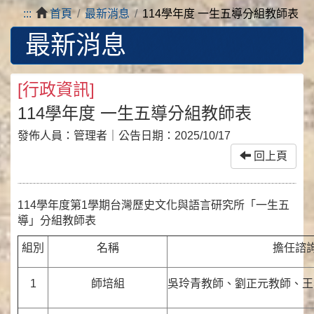
:::
首頁
最新消息
114學年度 一生五導分組教師表
最新消息
[
行政資訊
]
114學年度 一生五導分組教師表
發佈人員：
管理者
｜公告日期：
2025/10/17
回上頁
114學年度第1學期台灣歷史文化與語言研究所­「一生五
導」分組教師表
組別
名稱
擔任諮
1
師培組
吳玲青教師、劉正元教師、王