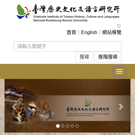
跳
到
主
要
:::
內
首頁
｜
English
｜
網站導覽
容
區
塊
進階搜尋
Toggle
navigat
上
下
一
一
張
張