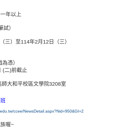
驗一年以上
筆試）
日（三）至114年2月12日（三）
郵戳為憑）
 (二)前截止
)高師大和平校區文學院3208室
專班
u.edu.tw/ccee/NewsDetail.aspx?Nid=950&GI=2
族喔~