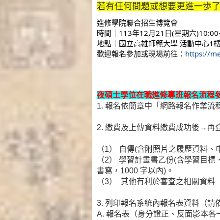
若有任何問題或想要更進一歩了
進修學院聯合招生博覽會
時間｜113年12月21日(星期六)10:00-
地點｜國立高雄師範大學 活動中心1
歡迎報名參加或現場前往：
https://m
夜碩士學位在職進修專班報名流程
1.
報名依簡章中「網路報名作業流
2.
繳費及上傳資料繳費成功後→再
（1）
自傳(含附照片之履歷資料、
（2） 學習計畫書乙份(含學習目
書寫，1000 字以內)。
（3） 其他有利於審查之相關資料
3.
列印報名系統內報名表資料（請
A. 報名表（身分證正、反面影本各