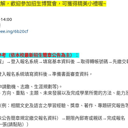
解，歡迎參加招生博覽會，可獲得精美小禮喔~
14:00
樓
eee.ing/6b20cf
參考（依本校最新招生簡章公告為主）：
程」→登入報名系統→填寫基本資料後 →取得轉帳號碼→先繳交
登入報名系統填寫資料後→準備書面審查資料，
申請動機、志趣、生涯規劃等)。
標、方向、重點、主題、未來發展以及完成學業所需的方法、能力及
（例：相關文史及語言之學習經驗、獎章、著作、專題研究報告
依公告簡章規定繳交報名資料）→期限內郵寄或親送→完成報名
一張(請黏貼））