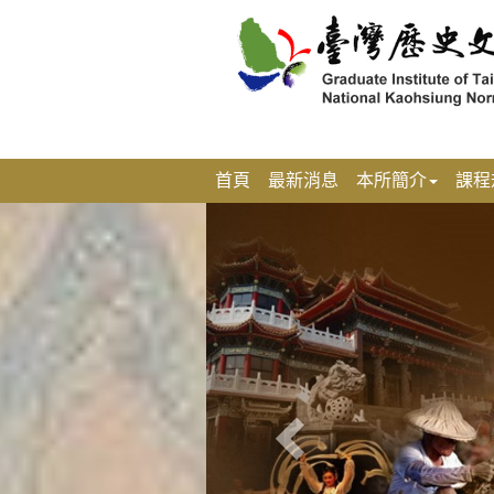
跳
到
主
要
內
容
區
塊
首頁
最新消息
本所簡介
課程
上
一
張