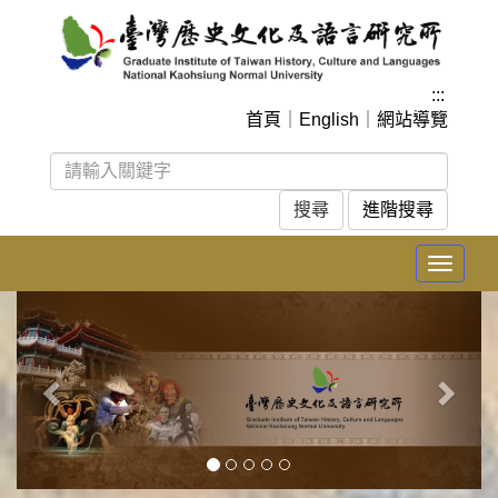
跳
到
主
要
:::
內
首頁
｜
English
｜
網站導覽
容
區
塊
進階搜尋
Toggle
navigat
上
下
一
一
張
張