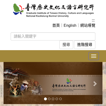
跳
到
主
要
:::
內
首頁
｜
English
｜
網站導覽
容
區
塊
進階搜尋
Toggle
navigat
上
下
一
一
張
張