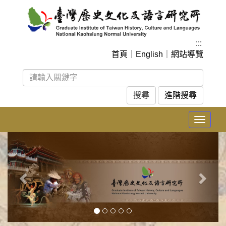
跳
到
主
要
:::
內
首頁
｜
English
｜
網站導覽
容
區
塊
進階搜尋
Toggle
navigat
上
下
一
一
張
張