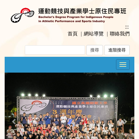
跳
到
主
要
:::
內
首頁
｜
網站導覽
｜
聯絡我們
容
區
進階搜尋
塊
Toggle
navigat
Previous
Next