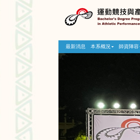
跳
到
主
要
內
容
區
最新消息
本系概況
師資陣容
塊
Previous