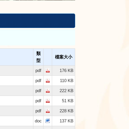
類
檔案大小
型
pdf
176 KB
pdf
110 KB
pdf
222 KB
pdf
51 KB
pdf
228 KB
doc
137 KB