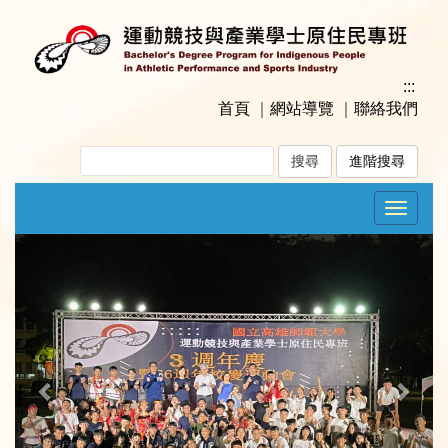
跳
到
主
要
:::
內
首頁
｜
網站導覽
｜
聯絡我們
容
區
進階搜尋
塊
Toggle
navigat
Previous
Next