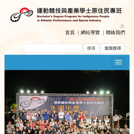
跳
到
主
要
:::
內
首頁
｜
網站導覽
｜
聯絡我們
容
區
進階搜尋
塊
Toggle
navigat
Previous
Next