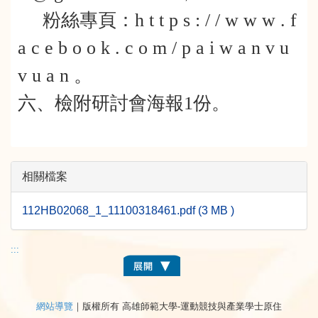
粉絲專頁：h t t p s : / / w w w . f
a c e b o o k . c o m / p a i w a n v u
v u a n 。
六、檢附研討會海報1份。
相關檔案
112HB02068_1_11100318461.pdf (3 MB )
:::
網站導覽
｜版權所有 高雄師範大學-運動競技與產業學士原住