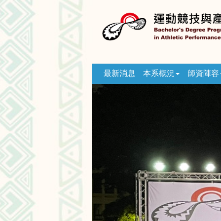
跳
到
主
要
內
容
區
最新消息
本系概況
師資陣容
塊
Previous