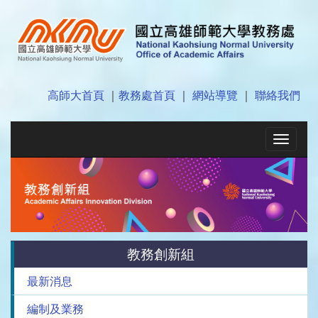
高師大首頁
｜
教務處首頁
｜
網站導覽
｜
聯絡我們
Toggle
navigat
教務創新組
最新消息
編制及業務