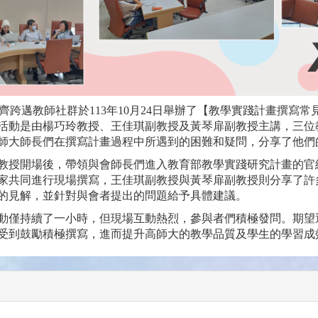
orer齊跨邁教師社群於113年10月24日舉辦了【教學實踐計畫撰
活動是由楊巧玲教授、王佳琪副教授及黃琴扉副教授主講，三位
師大師長們在撰寫計畫過程中所遇到的困難和疑問，分享了他們
開場後，帶領與會師長們進入教育部教學實踐研究計畫的官
家共同進行現場撰寫，王佳琪副教授與黃琴扉副教授則分享了許
的見解，並針對與會者提出的問題給予具體建議。
持續了一小時，但現場互動熱烈，參與者們積極發問。期望
受到鼓勵積極撰寫，進而提升高師大的教學品質及學生的學習成