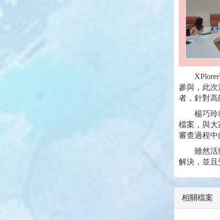
XPl
參與，此次
者，針對高
楊巧玲教授
檔案，與大
審查過程中
雖然活動僅
解決，並且
相關檔案