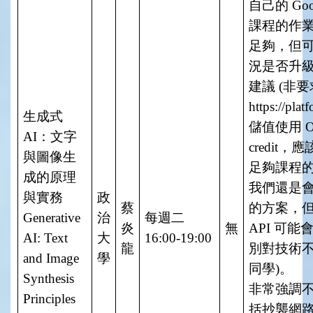
自己的
Goo
課程的作
足夠，但
況是否升
建議
(
非要
https://pla
生成式
儲值使用
O
AI
：文字
credit
，應
與圖像生
足夠課程
成的原理
我們還是
與實務
政
蔡
的方案，
Generative
治
每週二
炎
無
API
可能
AI: Text
大
16:00-19:00
龍
別對技術
and Image
學
同學
)
。
Synthesis
非常強調
Principles
括抄襲網