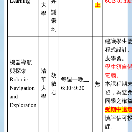
Learning
昇
6GB of me
大
上
謝
學
秉
均
建議學生
程式設計
度學習。
機器導航
學生須自
與探索
清
胡
電腦。
Robotic
華
每週一晚上
敏
無
本課程期
Navigation
大
6:30~9:20
君
發，為避
and
學
同學之權
Exploration
受期中退選
慎評估可
課。