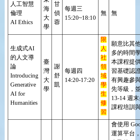
人工智慧
甘
海
每週三
倫理
偵
無
無
大
15:20~18:10
AI Ethics
蓉
學
限
願意比其
生成式
AI
人
多的時間
的人文導
社
臺
本課程提
論
謝
領
灣
每週四
習基礎認
Introducing
舒
域
大
14:20-17:20
有興趣參
Generative
凱
學
學
先等級，
AI for
生
13-14
週末
Humanities
修
課程培訓
習
會使用
Goo
運算平台