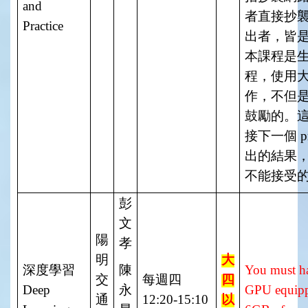
and
者直接抄
Practice
出者，皆
本課程是
程，使用
作，不但
鼓勵的。
接下一個
p
出的結果
不能接受
彭
文
陽
孝
明
大
深度學習
陳
You must ha
交
每週四
四
Deep
永
GPU equippe
通
12:20-15:10
以