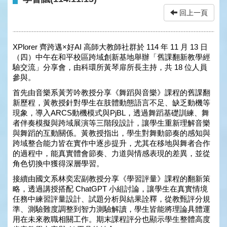
回上一頁
XPlorer 齊跨邁×好AI 高師大教師社群於 114 年 11 月 13 日
（四）中午在和平校區跨域創新基地舉辦「舊課翻新教學經
驗交流」分享會，由科環所黃琴扉所長主持，共 18 位人員
參與。
首先由音樂系黃芳吟教授分享《舞蹈與音樂》課程的舊課翻
新歷程，黃教授針對學生在肢體動態語言不足、缺乏動機等
現象，導入ARCS動機模式與PjBL，透過舞蹈基礎訓練、舞
者伴奏模擬與跨域展演等三階段設計，讓學生重新理解音樂
與舞蹈的互動關係。黃教授指出，學生對舞動節奏的感知與
跨域整合能力皆在實作中逐步提升，尤其在移地與舞者合作
的過程中，能真實體會節奏、力道與情感表現的差異，並從
角色切換中獲得深層學習。
接續由國文系林奕宏副教授分享《學習評量》課程的翻新策
略，透過講授搭配 ChatGPT 小組討論，讓學生在真實情境
任務中練習評量設計、試題分析與結果詮釋，從教甄評分規
準、測驗難度調整到智力測驗解讀，學生皆能將理論具體運
用在未來教職相關工作。期末課程評分也顯示學生整體高度