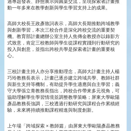
過專題發表、靜態展示與圓桌交流，呈現探索者計畫推
動一年多來在教學創新與學生學習支持上的成果。
高師大校長王政彥致詞表示，高師大長期推動跨域教學
與創新學習，本次三校合作是深化跨校交流的重要契
機。教育部計畫總辦公室主持人焦傳金教授亦以錄影方
式致意，肯定三校教師與學生從課程實踐到行動研究的
投入與創意，並指出跨校共學是探索者計畫的重要核
心。
三校計畫主持人亦分享推動理念，高師大計畫主持人楊
巧玲教務長表示，計畫已逐步建立跨域共學、教師社群
與新生支持等機制，有助提升學生適應與自主學習；義
守大學張立青教務長指出，跨校合作帶來多元視角，可
協助理解學生學習情境並調整教學策略；屏東大學歐陽
彥晶教務長強調，三校透過行動研究與課程合作累積經
驗，未來將持續推動課程精進與制度創新。
上午場「跨域探索 × 教師篇」由屏東大學歐陽彥晶教務