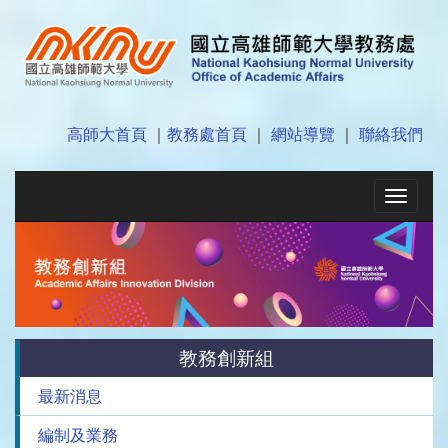
高師大首頁
｜
教務處首頁
｜
網站導覽
｜
聯絡我們
Toggle
navigat
教務創新組
最新消息
編制及業務