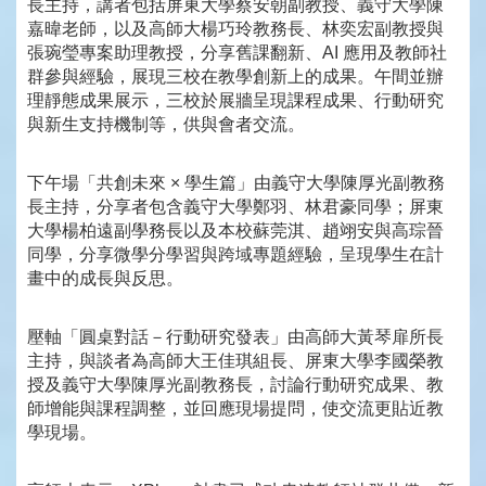
長主持，講者包括屏東大學蔡安朝副教授、義守大學陳
嘉暐老師，以及高師大楊巧玲教務長、林奕宏副教授與
張琬瑩專案助理教授，分享舊課翻新、AI 應用及教師社
群參與經驗，展現三校在教學創新上的成果。午間並辦
理靜態成果展示，三校於展牆呈現課程成果、行動研究
與新生支持機制等，供與會者交流。
下午場「共創未來 × 學生篇」由義守大學陳厚光副教務
長主持，分享者包含義守大學鄭羽、林君豪同學；屏東
大學楊柏遠副學務長以及本校蘇莞淇、趙翊安與高琮晉
同學，分享微學分學習與跨域專題經驗，呈現學生在計
畫中的成長與反思。
壓軸「圓桌對話－行動研究發表」由高師大黃琴扉所長
主持，與談者為高師大王佳琪組長、屏東大學李國榮教
授及義守大學陳厚光副教務長，討論行動研究成果、教
師增能與課程調整，並回應現場提問，使交流更貼近教
學現場。