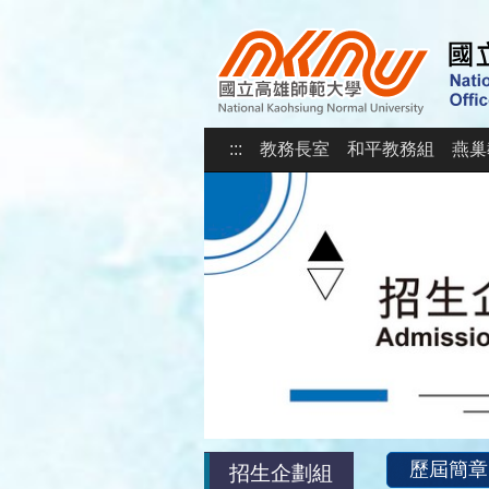
:::
教務長室
和平教務組
燕巢
歷屆簡章
招生企劃組