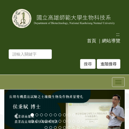
跳
跳
到
到
主
主
要
要
內
內
容
容
:::
區
區
首頁
｜
網站導覽
塊
塊
進階搜尋
Togg
navig
上
下
一
一
張
張